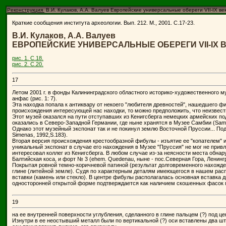
Реконструкция
В.И. Кулаков, А.А. Валуев Европейские универсальные обереги VII-IX ве
Краткие сообщения института археологии. Вып. 212. М., 2001. С.17-23.
В.И. Кулаков, А.А. Валуев
ЕВРОПЕЙСКИЕ УНИВЕРСАЛЬНЫЕ ОБЕРЕГИ VII-IX 
рис. 1. С.18.
рис. 2. С.20.
17
Летом 2001 г. в фонды Калининградского областного историко-художественного 
анфас (рис. 1: 7).
Эта находка попала к антиквару от некоего "любителя древностей", нашедшего фи
происхождения интересующей нас находки, то можно предположить, что неизвестн
Этот музей оказался на пути отступавших из Кенигсберга немецких армейских п
оказались в Северо-Западной Германии, где ныне хранятся в Музее Самбии (Samlan
Однако этот музейный экспонат так и не покинул землю Восточной Пруссии... По
Simenas, 1992,S.183).
Вторая версия происхождения крестообразной фибулы - изъятие ее "копателем" и
уникальный экспонат в случае его нахождения в Музее "Пруссия" не мог не прив
интересовал коллег из Кенигсберга. В любом случае из-за неясности места обна
Балтийская коса, и форт № 3 (ehem. Quedenau, ныне - пос.Северная Гора, Ленингр
Покрытая ровной темно-коричневой патиной (результат долговременного нахожден
глине (литейной земле). Судя по характерным деталям имеющегося в нашем расп
вставки (камень или стекло). В центре фибулы располагалась основная вставка 
односторонней открытой форме подтверждается как наличием скошенных фасок п
19
на ее внутренней поверхности углубления, сделанного в глине пальцем (?) под ц
Изнутри в ее неостывший металл были по вертикальной (?) оси вставлены два ш