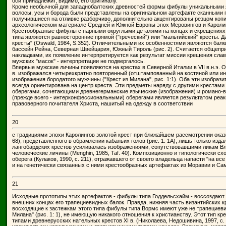
оси принадлежит, видимо, его оригиналу.
Кроме необычной для западнобалтских древностей формы фибулы уникальными яв
волосы, усы и борода были представлены на оригинальном артефакте сканными п
получившиеся на отливке разборчиво, дополнительно акцентированы резцом копи
археологическом материале Средней и Южной Европы эпох Меровингов и Кароли
Крестообразные фибулы с парными округлыми деталями на концах и скрещениях ба
типа являются равносторонние прямой ("греческий") или "мальтийский" кресты.
кресты" (Oswald, 1984, S.352). Отличительными их особенностями являются балк
бассейн Рейна, Северная Швейцария, Южный Тироль (рис. 2). Считается общепри
накладками, их появление интерпретируется как результат миссии крещения славя
мужских "масок" - интерпретации не подвергалось.
Впервые мужские личины появляются на крестах в Северной Италии в VII в.н.э. 
в. изображался четырехкратно повторенный (отштампованный на костяной или ино
изображения бородатого мужчины ("Крест из Милана", рис. 1:1). Оба эти изобр
всегда ориентирована на центр креста. Эти предметы наряду с другими крестам
оберегами, сочетающими древнегерманские языческие (изображения) и романо-виз
(прежде всего - интерконфессиональными) оберегами является результатом реак
правоверного почитателя Христа, нашитый на одежду в соответствии
20
с традициями эпохи Каролингов золотой крест при ближайшем рассмотрении оказ
68), представленного в обрамлении кабаньих голов (рис. 1: 1А), лишь только изд
лангобардских крестов усиливалась изображениями, сопутствовавшими ликам Вла
человеческие личины (Menghin, 1985, Taf. 40). Композиционно и типологически 
оберега (Кулаков, 1990, с. 211), отражавшего от своего владельца напасти "на 
и на генетически связанных с ними крестообразных артефактах из Моравии и Са
21
Исходные прототипы этих артефактов - фибулы типа Годдельсхайм - воссоздают т
внешних концах его трапециевидных балок. Правда, нижняя часть византийских кр
восходящие к застежкам этого типа фибулы типа Вормс имеют уже не трапециеви
Милана" (рис. 1: 1), не имеющую никакого отношения к христианству. Этот тип кр
типами древнерусских нательных крестов XI в. (Николаева, Недошивина, 1997, с. 