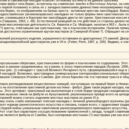
кие и самбийская находки позволят по-новому взглянуть на данную проблему.
ми фибул типа Вормс, встречены на славянских землях в Восточных Альпах, на северо
его первой половине) и связь их с западнославянскими древностями неопровержимо п
ипа Вормс, по изображениям на балках креста - вотивным крестам лангобардов. Важно 
аднославянских (великоморавских) накладках не только формы явно христианских по 
ция, сложившаяся в Королевстве лангобардов двести лет ранее. Христианская миссия 
мен (Гавранек, 1963, с. 68). Естественной реакцией на эти действия со стороны дале
ая миссионерская деятельность Св. Кирилла и Св. Мефодия, начатая в 863 г., была 
 (?) кресты, отвечавшие как христианским, так и языческим воззрениям. Наличие пр
дметов достаточно ограниченным кругом мастеров (в Северной Италии ?). Обращает на
опией роскошного изделия, украшенного вставками из драгоценных (?) камней. Декор
ноевропейской аристократии уже в VII в. (Fetter, Perin, 1987, p. 200). Видимо, и 
иверсальными оберегами, христианскими по форме и языческими по содержанию. Этот 
 в раннем средневековье, но и ранее, в эпоху переселения народов (Кулаков, 1995, с
ы (рис. 2) совпадает с трассой Великого Янтарного пути, сформировавшейся еще в эп
находкой. Возможно, крестовидные универсальные (интерконфессиональные) обереги
вавшем Северную Италию и Самбию. Для эпохи Каролин-гов эта торговая трасса в об
актерно реплицирование вещественных новаций, поступавших на правый берег р.Нема
 на изготовлении престижной детали костюма - фибул. Даже такая редкая находка, к
. Этот артефакт, трактуемый как выполненная в стиле Борре продукция скандинавских ма
фию мужских ликов на фибуле из Аукштакемяй, реализованную прежде всего на цепеде
Аукштакемяй можно считать изделием местных мастеров не ранее IX в.
му очень слабо напоминает поясная накладка с личиной длиннобородого мужчины (рис.
ует нормам раннеготического искусства и связана, скорее всего, с орденскими тради
следней войны уникальным памятником раннесредневекового прикладного искусства,
Этот этап был характерен сосуществованием привнесенной с запада, чуждой славянам 
рым является фибула из Самбии, был скопирован местными (?) мастерами уже как иск