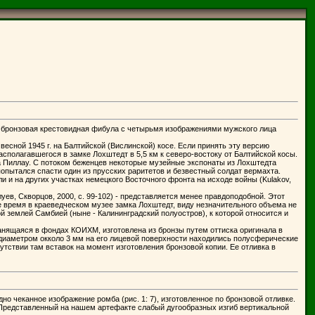
 - бронзовая крестовидная фибула с четырьмя изображениями мужского лица
есной 1945 г. на Балтийской (Вислинской) косе. Если принять эту версию
сполагавшегося в замке Лохштедт в 5,5 км к северо-востоку от Балтийской косы.
а Пиллау. С потоком беженцев некоторые музейные экспонаты из Лохштедта
 попытался спасти один из прусских раритетов и безвестный солдат вермахта.
 и на других участках немецкого Восточного фронта на исходе войны (Kulakov,
ев, Скворцов, 2000, с. 99-102) - представляется менее правдоподобной. Этот
е время в краеведческом музее замка Лохштедт, виду незначительного объема не
 землей Самбией (ныне - Калининградский полуостров), к которой относится и
ранящаяся в фондах КОИХМ, изготовлена из бронзы путем оттиска оригинала в
 диаметром окколо 3 мм на его лицевой поверхности находились полусферические
утствии там вставок на момент изготовления бронзовой копии. Ее отливка в
но чеканное изображение ромба (рис. 1: 7), изготовленное по бронзовой отливке.
 Представленный на нашем артефакте слабый дугообразных изгиб вертикальной