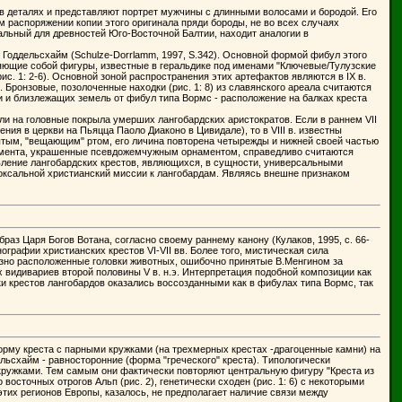
 деталях и представляют портрет мужчины с длинными волосами и бородой. Его
 распоряжении копии этого оригинала пряди бороды, не во всех случаях
альный для древностей Юго-Восточной Балтии, находит аналогии в
 Годдельсхайм (Schulze-Dorrlamm, 1997, S.342). Основной формой фибул этого
ляющие собой фигуры, известные в геральдике под именами "Ключевые/Тулузские
. 1: 2-6). Основной зоной распространения этих артефактов являются в IX в.
Бронзовые, позолоченные находки (рис. 1: 8) из славянского ареала считаются
ии и близлежащих земель от фибул типа Вормс - расположение на балках креста
ли на головные покрыла умерших лангобардских аристократов. Если в раннем VII
ия в церкви на Пьяцца Паоло Диаконо в Цивидале), то в VIII в. известны
рытым, "вещающим" ртом, его личина повторена четырежды и нижней своей частью
орнамента, украшенные псевдожемчужным орнаментом, справедливо считаются
оявление лангобардских крестов, являющихся, в сущности, универсальными
доксальной христианский миссии к лангобардам. Являясь внешне признаком
з Царя Богов Вотана, согласно своему раннему канону (Кулаков, 1995, с. 66-
ографии христианских крестов VI-VII вв. Более того, мистическая сила
разно расположенные головки животных, ошибочно принятые В.Менгином за
х видивариев второй половины V в. н.э. Интерпретация подобной композиции как
ки крестов лангобардов оказались воссозданными как в фибулах типа Вормс, так
форму креста с парными кружками (на трехмерных крестах -драгоценные камни) на
ельсхайм - равносторонние (форма "греческого" креста). Типологически
 кружками. Тем самым они фактически повторяют центральную фигуру "Креста из
восточных отрогов Альп (рис. 2), генетически сходен (рис. 1: 6) с некоторыми
 этих регионов Европы, казалось, не предполагает наличие связи между