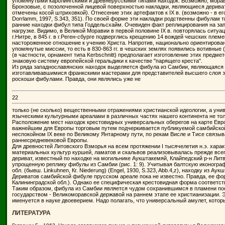
упомянутыми каролингскими и древнерусскими типами находок. Возможно, моравс
Бронзовые, с позолоченной лицевой поверхностью накладки, являющиеся деривата
отмечены косой штриховкой). Отнесение этих артефактов к IX в. (возможно - в 
Dorrlamm, 1997, S.343, 351). По своей форме эти накладки родственны фибулам т
ранние находки фибул типа Годдельсхайм. Очевиден факт реплицирования на зап
нагрузке. Видимо, в Великой Моравии в первой половине IX в. повторялась ситуа
г.Нитре, в 845 г. в г.Реген-сбурге подверглись крещению 14 вождей чешских пле
настороженное отношение к учению Христа. Напротив, национально ориентированн
упомянутые миссии, то есть в 830-863 гг. в чешских землях появились вотивные
(в частности, орнамент типа Kerbschnitt) предполагает изготовление этих пре
знаковую систему европейской геральдики к качестве "парящего креста".
Из ряда западнославянских находок выделяется фибула из Самбии, являющаяся к
изготавливавшимися франкскими мастерами для представителей высшего слоя запад
роскоши фибулами. Правда, они являлись уже не
22
только (не сколько) вещественными отражениями христианской идеологии, а ун
языческими культурными ареалами в различных частях нашего континента не только
Расположение мест находок крестовидных универсальных оберегов на карте Европ
важнейшим для Европы торговым путем подчеркивается публикуемой самбийской 
неспокойном IX веке по Великому Янтарному пути, по рекам Висле и Тисе связы
раннесредневековой Европы.
Для древностей Литовского Взморья на всем протяжении I тысячелетия н.э. хар
материальных культур куршей, ламатов и скальвов реализовывалась прежде всего
дериват, известный по находке на могильнике Аукштакемяй, Клайпедский р-н Литвы
упрощенную реплику фибулы из Самбии (рис. 1: 9). Учитывая балтскую иконогра
обл. (бывш. Linkuhnen, Кг. Niederung) (Engel, 1930, S.323, Abb.4,z), находку из 
Дериватов самбийской фибуле прусском ареале пока не известно. Правда, ее фор
Калининградской обл.). Однако ее специфическая крестовидная форма соответств
Таким образом, фибула из Самбии является чудом сохранившимся в пламени по
государством - Великоморавской державой на раннем этапе ее христианизации. 
именуется в науке двоеверием. Надо полагать, что универсальный амулет, кото
ЛИТЕРАТУРА