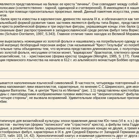
ляются представленные на балках ее креста "личины". Они совпадают между собой в
олосами (соответственно - парной, одинарной и счетверенной). В имеющемся в нашем
иста при помощи горизонтальных прорезных линий. Данный памятник искусства, уник
нгов.
лок креста известны в каролингских древностях начала IX в. и обозначаются как тип
 Дальнейшей формой развития таких застежек являются фибулы типа Вормс, представ
и креста ромбической формы и три округлые фигуры, украшающие концы этих балок (рис
знанным факт распространения в западнославянской среде реплик фибул типа Вормс. 
н (Schulze-Dorrlamm, 1997, S.343). Главное отличие таких находок из Великой Морав
Они вырезались ножницами из золотой фольги и нашивались на погребальную одежду и
й матрице) безбородый персонаж анфас (так называемый "Крест Гизульфа" из погребен
азительные типы объединены тем, что мужчина представлен длинноволосым, с полуотк
и из золотой фольги, несущими оттиски монет, "варварских" брактеатов, плетеного 
антийские, т.е. - христианские (форма креста) традиции (Menghin, 1985, S. 177). П
ции германского язычества на начало в 612 г. из альпийского монастыря Боббио орто
ывается наполненным языческой символикой. В частности, четырежды повторенный обра
алека напоминает лики евангелистов, характерные, по мнению С.С.Ширинского, для икон
дыки Валгаллы. Так, в центре "Креста из Милана" (рис. 1:1) представлены крестооб
сходны с лангобардскими изображениями головки животных на "звериноголовых" фибула
все четыре стороны", не вызвала возражений. Удивительным образом сакральные призна
мбии.
ипичную для византийской культуры эпохи правления династии Юс-тина (VI в. н.э.) 
естов - вытянутая (форма "латинского" или "страстного" креста), а фибулы типа Годд
дные, а ромбические балки, украшенные на своих внешних концах не двумя, а тремя
естообразных фибул, характерных в IX в. для Средней Европы от Западной Германии до 
173, табл. 103, 14, 42). Хронологический хиатус и взаимная удаленность друг от друга