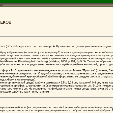
ков
ВЕКОВ
музея (КОИХМ) через местного антиквара А. Кузьменко поступила уникальная находка
булу в бумажнике (полевой сумке или ранце?) военнослужащего вермахта, погибшего в
ый солдат мог позаимствовать ее из экспозиции или фондов краеведческого музея, ра
одразделений и масс мирных жителей, стремившихся эвакуироваться на запад из порт
d-Museum, Pinneberg bei Hamburg) (Kulakov, 2000, p.291, fig.9, 3). Таким же образом
добного рода эксцессы, радикально менявшие судьбы музейных коллекций, происходили
з форта № 3, временного местонахождения экспозиции Музея "Пруссия" (Кулаков, Валу
лечь внимания специалистов. С другой стороны, материал, хранившихся в предвоенно
ружения публикуемой крестообразной фибулы формально ее следует связать с прусской
адский р-н г.Калининграда).
ия в органической среде) фибула размерами 5,5 х 5,03 см, толщиной 0,4 см, ныне х
оряжении артефакту, его прототип был украшен сканным орнаментом. В 12-и гнездах
диаметром около 1 см. На оконечностях фибулы пустые гнезда свидетельствуют об отс
о краям фибулы, так и присутствием
ентральным умбоном (на подлиннике - вставкой). На его слабо уплощенной вершине вид
тыря - держатель иглы и иглоприемник, непременные атрибуты пластинчатой фибулы.