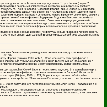
-западных отрогах Балканских гор, в долинах Татр и Карпат (на рис.2
одтверждаются вещевыми комплексами, в которых они встречены (Schulze-
отметить то, что в их ареале (Северная Италия -рис.2) известны и наиболее
своей семантике фибул типа Вормс, но и языческих по своей идеологической
к славянам Моравии привела к основанию князем Прибиной около 830 г. церкви в
ко не дружественной чехам франкской державы Людовика Благочестивого было
принята славянами вполне толерантно. Возможно, в период, разделявший
ямых технологических параллелей между этими находками и фибулами типа Вормс
 себя внимание факт вхождения формы великоморавских крестов в позднейшую
 подобного рода хорошо известен по фибулам в виде квадрифо-лийного креста,
элита восточных окраин Центральной Европы украшала свой убор аналогичными по
феномен был вполне актуален для контактных зон между христианскими и
. 67, 68).
оху Нерона (Kulakov, 2001, Abb. 1). Соотнесенность этих артефактов с
 были важным атрибутом славянских (и не только) купцов, проходивших в
щих чертах определяла границу между христианским и языческим мирами
н из Центральной и Южной Европы через землю пруссов. Эта важнейшая черта
ак крестообразная фибула с мужскими ликами имеет в Западной Литве свой
стеров (Bliujiene, 1999, р. 124, 54 pav.), представляет собой крайне
ржателе из погребения 63 могильника Ржевское, Славского р-на Калининградской
 1: 10) из разрушенного погребения могильника Альт-Велау (Гвардейский р-н
циями.
 показывающего интенсивные контакты пруссов с первым славянским
веры в Христа и традиционных отеческих культов. Как правило, этот феномен
лючительно языческая реликвия.