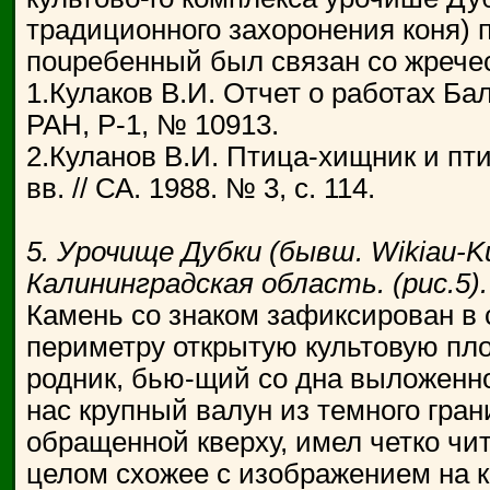
традиционного захоронения коня) 
поuребенный был связан со жрече
1.Кулаков В.И. Отчет о работах Ба
РАН, Р-1, № 10913.
2.Куланов В.И. Птица-хищник и пт
вв. // СА. 1988. № 3, с. 114.
5. Урочище Дубки (бывш. Wikiau-Ku
Калининградская область. (рис.5).
Камень со знаком зафиксирован в 
периметру открытую культовую пло
родник, бью-щий со дна выложенн
нас крупный валун из темного гра
обращенной кверху, имел четко чи
целом схожее с изображением на к