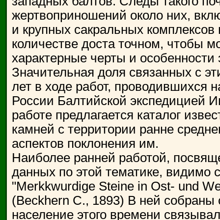
западных балтов. Следы такого поч
жертвоприношений около них, вкл
и крупных сакральных комплексов и
количестве доста точном, чтобы м
характерные черты и особенности э
Значительная доля связанных с эт
лет в ходе работ, проводившихся 
России Балтийской экспедицией И
работе предлагается каталог изве
камней с территории ранне средне
аспектов поклонения им.
Наиболее ранней работой, посвящ
данных по этой тематике, видимо с
"Merkkwurdige Steine in Ost- und W
(Beckhern С., 1893) В ней собраны
население этого времени связывал