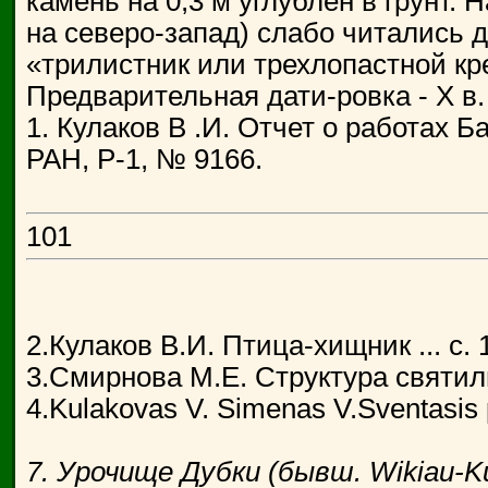
камень на 0,3 м углублен в грунт.
на северо-запад) слабо читались д
«трилистник или трехлопастной кре
Предварительная дати-ровка - X в.
1. Кулаков В .И. Отчет о работах Б
РАН, Р-1, № 9166.
101
2.Кулаков В.И. Птица-хищник ... с. 
3.Смирнова М.Е. Структура святили
4.Kulakovas V. Simenas V.Sventasis pr
7. Урочище Дубки (бывш. Wikiau-Ku