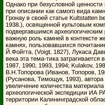
Однако при безусловной ценности 
при описании как самого вида камн
Гронау в своей статье Kultstatten b
1938.), освященной культовым ком
подвергавшимся археологическим 
важную роль камней в контексте ж
камнях, пользовавшихся почитание
Й.Фойгта, (Voigt, 1827), Лукаса Да
века эта тема-тика затрагивается в
1987, 1990, 1993, 1994; Kulakov, 19
В.Н.Топорова (Иванов, Топоров, 19
(Русанова, Тимощук, 1993), автора
увеличение количества материала 
археологической экспедиции ИА РА
территории Калининградской облас