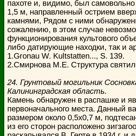
пахоте и, видимо, был самовольно
1,5 м, направленный острием ввер
камнями, Рядом с ними обнаружены 
сожалению, в этом случае невозм
функционирования культового объек
либо датирующие находки, так и а
1.Gronau W. Kultstatten..., S. 139.
2.Смирнова М.Е. Структура святилищ
24. Грунтовый могильник Сосновка
Калининградская область.
Камень обнаружен в распашке и яв
первоначального места. Данный в
размером около 0,5x0,7 м, подтес
из его сторон расположено зигзаг
раскапывался В. Герте в 1934 г. и