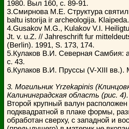
1980. Выл 160, с. 89-91.
3.Смирнова М.Е. Структура святил
baltu istorija ir archeologija. Klaiped
4.Gusakov M.G., Kulakov V.I. Heilig
Jt. v. u.Z. // Jahreschrift fur mitteld
(Berlin). 1991, S. 173, 174.
5.Кулаков В.И. Северная Самбия: ап
с. 43.
6.Кулаков В.И. Пруссы (V-ХIII вв.). М
3. Могильник Yrzekapinis (Клинцовк
Калининградская область (рис. 4).
Второй крупный валун расположен
подквадратной в плаке формы, раз
обработан сверху, с западной и во
(предыдущего) в материк не вкопан