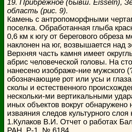
19. Прибрежное (бывш. Eisseln), З
область (рис. 9).
Камень с антропоморфными чертами
поселка. Обработанная глыба крас
0,6 км к югу от берегового обреза 
наклонен на юг, возвышается над з
Верхняя часть камня имеет округ
абрис человеческой головы. На сто
нанесено изображе-ние мужского (
обозначающие рот или усы и глаза
сколы и естественного происхожде
нескольки-ми вертикальными удара
иных объектов вокруг обнаружено н
изваяния следов культурного слоя 
1.Кулаков В.И. Отчет о работах Ба
РАН, Р-1, № 6184.