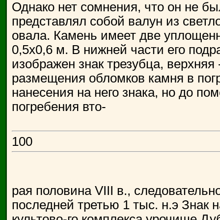
Однако нет сомнения, что он не б
представлял собой валун из светло
овала. Камень имеет две уплощенн
0,5x0,6 м. В нижней части его по
изображен знак трезубца, верхняя 
размещения обломков камня в погр
нанесения на него знака, но до по
погребения вто-
100
рая половина VIII в., следователь
последней третью 1 тыс. н.э Знак 
культово-го комплекса урочише Ду