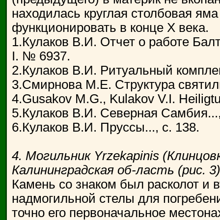
находилась круглая столбовая яма
функционировать в конце X века.
1.Кулаков В.И. Отчет о работе Балт
I. № 6937.
2.Кулаков В.И. Ритуальный комплекс.
3.Смирнова М.Е. Структура святилищ
4.Gusakov M.G., Kulakov V.I. Heiligtu
5.Кулаков В.И. Северная Самбия..., 
6.Кулаков В.И. Пруссы..., с. 138.
4. Могильник Yrzekapinis (Клинцовк
Калининградская об-ласть (рис. 3)
Камень со знаком был расколот и 
надмогильной стелы для погребени
точно его первоначальное местон