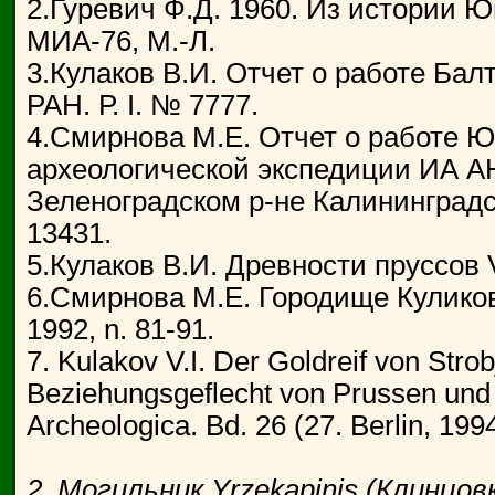
2.Гуревич Ф.Д. 1960. Из истории Юг
МИА-76, М.-Л.
3.Кулаков В.И. Отчет о работе Бал
РАН. Р. I. № 7777.
4.Смирнова М.Е. Отчет о работе Ю
археологической экспедиции ИА А
Зеленоградском р-не Калининградск
13431.
5.Кулаков В.И. Древности пруссов VI-
6.Смирнова М.Е. Городище Куликово //
1992, n. 81-91.
7. Kulakov V.I. Der Goldreif von Str
Beziehungsgeflecht von Prussen und 
Archeologica. Bd. 26 (27. Berlin, 199
2. Могильник Yrzekapinis (Клинцовк