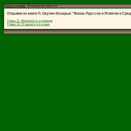
Реконструкция
Вооружение пруссов
Отрывки из книги Л. Окулич-Козарын "Жизнь Пруссов и Ятвягов в Средние
Глава 11. Внешность и одежда
Глава 14. В защите и в атаке